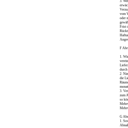
3. We
erwäch
Verzu
vom We
oder 
gewäh
Frist 
Rückt
Haftu
Angest
F Abr
1. Wi
verei
Liefe
durch
2. Ni
die L
Räume
monat
3. Ve
zum A
so kö
Mehrw
Mehrwe
G Abn
1. Sow
Abnah