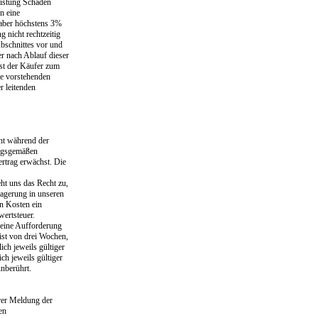
eistung Schaden
n eine
 aber höchstens 3%
 nicht rechtzeitig
Abschnittes vor und
r nach Ablauf dieser
ist der Käufer zum
ie vorstehenden
r leitenden
cht während der
ragsgemäßen
rtrag erwächst. Die
ht uns das Recht zu,
Lagerung in unseren
n Kosten ein
ertsteuer.
 eine Aufforderung
ist von drei Wochen,
ch jeweils gültiger
h jeweils gültiger
unberührt.
erer Meldung der
en