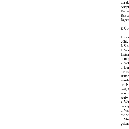
wir d
Anspr
Der v
Beist
Regel
K Übe
Für d
gülti
L Zus
1. Wi
Insta
unmögl
2. Wi
3. De
recht
Hilfs
wurde
des K
Gas, 
von u
Aufwa
4. Wi
bereit
5. Wer
die be
6. St
gelte