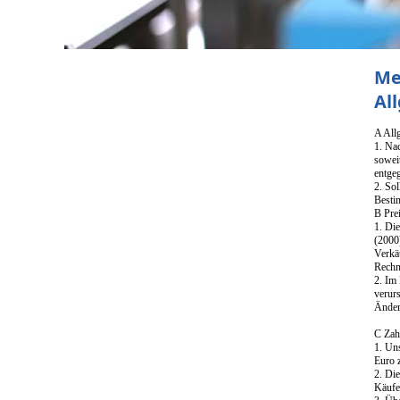
Me
Al
A All
1. Na
sowei
entge
2. Sol
Besti
B Pre
1. Di
(2000
Verkä
Rechnu
2. Im 
verur
Änder
C Zah
1. Un
Euro z
2. Di
Käufer