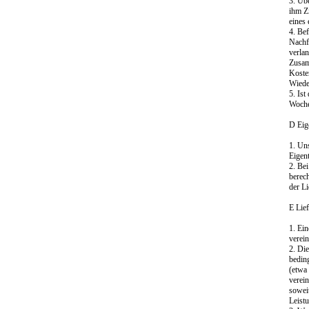
3. Übe
ihm Z
eines 
4. Be
Nachf
verla
Zusam
Koste
Wiede
5. Ist
Woche
D Eig
1. Un
Eigen
2. Be
berec
der Li
E Lief
1. Ein
verein
2. Di
bedin
(etwa
verein
soweit
Leist