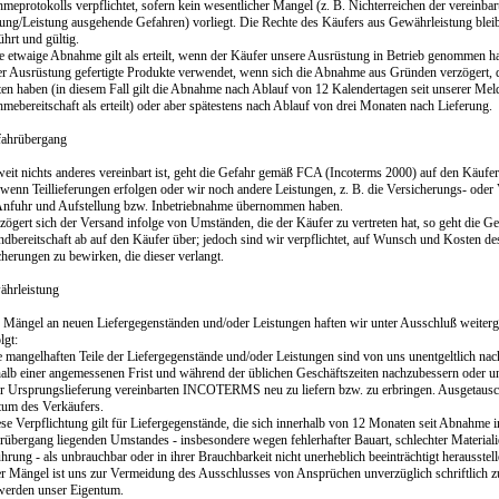
eprotokolls verpflichtet, sofern kein wesentlicher Mangel (z. B. Nichterreichen der vereinbar
rung/Leistung ausgehende Gefahren) vorliegt. Die Rechte des Käufers aus Gewährleistung ble
hrt und gültig.
ne etwaige Abnahme gilt als erteilt, wenn der Käufer unsere Ausrüstung in Betrieb genommen ha
er Ausrüstung gefertigte Produkte verwendet, wenn sich die Abnahme aus Gründen verzögert, d
eten haben (in diesem Fall gilt die Abnahme nach Ablauf von 12 Kalendertagen seit unserer Me
ebereitschaft als erteilt) oder aber spätestens nach Ablauf von drei Monaten nach Lieferung.
ahrübergang
weit nichts anderes vereinbart ist, geht die Gefahr gemäß FCA (Incoterms 2000) auf den Käufe
 wenn Teillieferungen erfolgen oder wir noch andere Leistungen, z. B. die Versicherungs- ode
Anfuhr und Aufstellung bzw. Inbetriebnahme übernommen haben.
zögert sich der Versand infolge von Umständen, die der Käufer zu vertreten hat, so geht die G
ndbereitschaft ab auf den Käufer über; jedoch sind wir verpflichtet, auf Wunsch und Kosten de
herungen zu bewirken, die dieser verlangt.
ährleistung
r Mängel an neuen Liefergegenständen und/oder Leistungen haften wir unter Ausschluß weite
lgt:
e mangelhaften Teile der Liefergegenstände und/oder Leistungen sind von uns unentgeltlich na
halb einer angemessenen Frist und während der üblichen Geschäftszeiten nachzubessern oder 
ur Ursprungslieferung vereinbarten INCOTERMS neu zu liefern bzw. zu erbringen. Ausgetausc
tum des Verkäufers.
se Verpflichtung gilt für Liefergegenstände, die sich innerhalb von 12 Monaten seit Abnahme 
rübergang liegenden Umstandes - insbesondere wegen fehlerhafter Bauart, schlechter Materiali
rung - als unbrauchbar oder in ihrer Brauchbarkeit nicht unerheblich beeinträchtigt herausstell
er Mängel ist uns zur Vermeidung des Ausschlusses von Ansprüchen unverzüglich schriftlich z
 werden unser Eigentum.