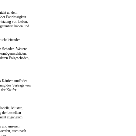
nicht an dem
ber Fahrlässigkeit
erletzung von Leben,
garantiert haben und
icht leitender
en Schaden. Weitere
 Vermögensschäden,
nderen Folgeschäden,
s Käufers und/oder
ung des Vertrags von
 der Käufer.
odelle, Muster,
 der bestellten
nicht zugänglich
ns und unseren
werden, auch nach
hren.