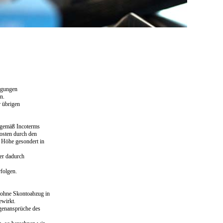
ngungen
n.
r übrigen
s gemäß Incoterms
Kosten durch den
r Höhe gesondert in
der dadurch
folgen.
t ohne Skontoabzug in
ewirkt.
egenansprüche des