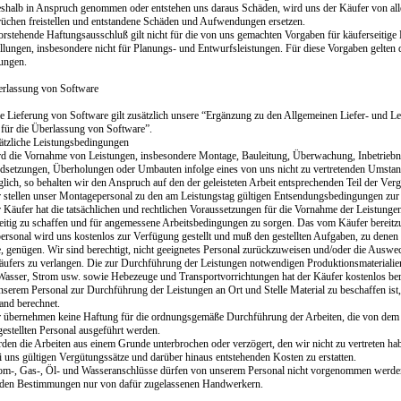
eshalb in Anspruch genommen oder entstehen uns daraus Schäden, wird uns der Käufer von all
üchen freistellen und entstandene Schäden und Aufwendungen ersetzen.
orstehende Haftungsausschluß gilt nicht für die von uns gemachten Vorgaben für käuferseitige
ellungen, insbesondere nicht für Planungs- und Entwurfsleistungen. Für diese Vorgaben gelten
ungen.
rlassung von Software
ie Lieferung von Software gilt zusätzlich unsere “Ergänzung zu den Allgemeinen Liefer- und L
g für die Überlassung von Software”.
ätzliche Leistungsbedingungen
rd die Vornahme von Leistungen, insbesondere Montage, Bauleitung, Überwachung, Inbetrieb
ndsetzungen, Überholungen oder Umbauten infolge eines von uns nicht zu vertretenden Umsta
ich, so behalten wir den Anspruch auf den der geleisteten Arbeit entsprechenden Teil der Ver
r stellen unser Montagepersonal zu den am Leistungstag gültigen Entsendungsbedingungen zur
r Käufer hat die tatsächlichen und rechtlichen Voraussetzungen für die Vornahme der Leistunge
zeitig zu schaffen und für angemessene Arbeitsbedingungen zu sorgen. Das vom Käufer bereitz
personal wird uns kostenlos zur Verfügung gestellt und muß den gestellten Aufgaben, zu denen 
, genügen. Wir sind berechtigt, nicht geeignetes Personal zurückzuweisen und/oder die Auswe
äufers zu verlangen. Die zur Durchführung der Leistungen notwendigen Produktionsmaterialien
Wasser, Strom usw. sowie Hebezeuge und Transportvorrichtungen hat der Käufer kostenlos bere
nserem Personal zur Durchführung der Leistungen an Ort und Stelle Material zu beschaffen ist
nd berechnet.
r übernehmen keine Haftung für die ordnungsgemäße Durchführung der Arbeiten, die von de
gestellten Personal ausgeführt werden.
den die Arbeiten aus einem Grunde unterbrochen oder verzögert, den wir nicht zu vertreten hab
i uns gültigen Vergütungssätze und darüber hinaus entstehenden Kosten zu erstatten.
rom-, Gas-, Öl- und Wasseranschlüsse dürfen von unserem Personal nicht vorgenommen werde
nden Bestimmungen nur von dafür zugelassenen Handwerkern.