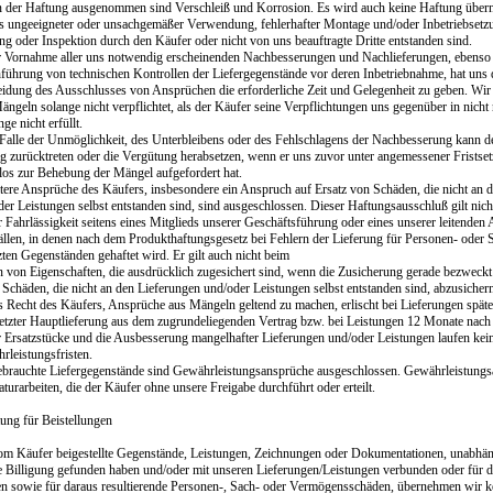
n der Haftung ausgenommen sind Verschleiß und Korrosion. Es wird auch keine Haftung übe
us ungeeigneter oder unsachgemäßer Verwendung, fehlerhafter Montage und/oder Inbetriebsetzu
g oder Inspektion durch den Käufer oder nicht von uns beauftragte Dritte entstanden sind.
r Vornahme aller uns notwendig erscheinenden Nachbesserungen und Nachlieferungen, ebenso 
führung von technischen Kontrollen der Liefergegenstände vor deren Inbetriebnahme, hat uns 
idung des Ausschlusses von Ansprüchen die erforderliche Zeit und Gelegenheit zu geben. Wir 
ngeln solange nicht verpflichtet, als der Käufer seine Verpflichtungen uns gegenüber in nich
e nicht erfüllt.
 Falle der Unmöglichkeit, des Unterbleibens oder des Fehlschlagens der Nachbesserung kann 
ag zurücktreten oder die Vergütung herabsetzen, wenn er uns zuvor unter angemessener Frists
tlos zur Behebung der Mängel aufgefordert hat.
itere Ansprüche des Käufers, insbesondere ein Anspruch auf Ersatz von Schäden, die nicht an 
er Leistungen selbst entstanden sind, sind ausgeschlossen. Dieser Haftungsausschluß gilt nich
 Fahrlässigkeit seitens eines Mitglieds unserer Geschäftsführung oder eines unserer leitenden 
ällen, in denen nach dem Produkthaftungsgesetz bei Fehlern der Lieferung für Personen- oder 
ten Gegenständen gehaftet wird. Er gilt auch nicht beim
n von Eigenschaften, die ausdrücklich zugesichert sind, wenn die Zusicherung gerade bezweckt
Schäden, die nicht an den Lieferungen und/oder Leistungen selbst entstanden sind, abzusicher
s Recht des Käufers, Ansprüche aus Mängeln geltend zu machen, erlischt bei Lieferungen spät
letzter Hauptlieferung aus dem zugrundeliegenden Vertrag bzw. bei Leistungen 12 Monate nach 
r Ersatzstücke und die Ausbesserung mangelhafter Lieferungen und/oder Leistungen laufen kei
rleistungsfristen.
ebrauchte Liefergegenstände sind Gewährleistungsansprüche ausgeschlossen. Gewährleistungs
turarbeiten, die der Käufer ohne unsere Freigabe durchführt oder erteilt.
tung für Beistellungen
om Käufer beigestellte Gegenstände, Leistungen, Zeichnungen oder Dokumentationen, unabhän
e Billigung gefunden haben und/oder mit unseren Lieferungen/Leistungen verbunden oder für 
n sowie für daraus resultierende Personen-, Sach- oder Vermögensschäden, übernehmen wir 