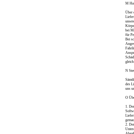
M Ha
Über 
Liefe
unsere
Körpe
bei M
für P
Bei sc
Angest
Fahrlä
Anspr
Schäd
gleic
N Ste
Sämtl
des L
uns u
O Übe
1. De
Softw
Liefe
gemac
2. Der
Unter
Abgab