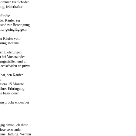
rnommen für Schäden,
ng, fehlerhafter
für die
der Käufer zur
sind zur Beseitigung
t nur geringfügigem
der Käufer vom
etzung zweimal
den Lieferungen
t bei Vorsatz oder
Angestellten und in
Sachschäden an privat
 hat, den Käufer
n.
estens 15 Monate
ihrer Erbringung.
ne besonderen
ansprüche enden bei
gig davon, ob diese
diese verwendet
keine Haftung. Werden