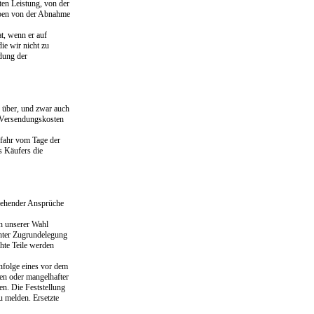
ten Leistung, von der
iben von der Abnahme
t, wenn er auf
ie wir nicht zu
ldung der
r über, und zwar auch
r Versendungskosten
efahr vom Tage der
s Käufers die
rgehender Ansprüche
ch unserer Wahl
unter Zugrundelegung
hte Teile werden
infolge eines vor dem
en oder mangelhafter
en. Die Feststellung
u melden. Ersetzte