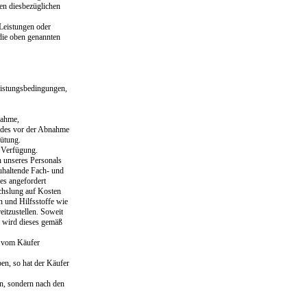
en diesbezüglichen
 Leistungen oder
 die oben genannten
eistungsbedingungen,
nahme,
ndes vor der Abnahme
gütung.
 Verfügung.
n unseres Personals
uhaltende Fach- und
es angefordert
chslung auf Kosten
 und Hilfsstoffe wie
itzustellen. Soweit
, wird dieses gemäß
m vom Käufer
en, so hat der Käufer
n, sondern nach den