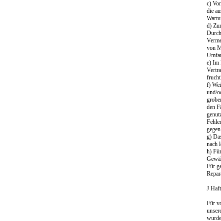
c) Vo
die a
Wartun
d) Zu
Durch
Verme
von Mä
Umfang
e) Im
Vertr
fruch
f) We
und/od
grober
den F
genutz
Fehle
gegen 
g) Da
nach 
h) Fü
Gewäh
Für g
Repara
J Haf
Für v
unser
wurde