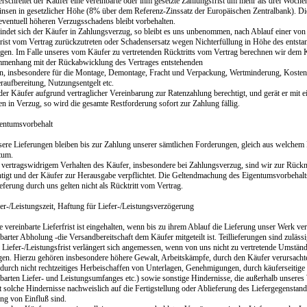
rschreitet der Käufer eine vereinbarte oder ihm gesetzte Zahlungsfrist um mehr als drei Woche
insen in gesetzlicher Höhe (8% über dem Referenz-Zinssatz der Europäischen Zentralbank). 
eventuell höheren Verzugsschadens bleibt vorbehalten.
findet sich der Käufer in Zahlungsverzug, so bleibt es uns unbenommen, nach Ablauf einer von
rist vom Vertrag zurückzutreten oder Schadensersatz wegen Nichterfüllung in Höhe des entst
ngen. Im Falle unseres vom Käufer zu vertretenden Rücktritts vom Vertrag berechnen wir dem 
menhang mit der Rückabwicklung des Vertrages entstehenden
n, insbesondere für die Montage, Demontage, Fracht und Verpackung, Wertminderung, Kosten
raufbereitung, Nutzungsentgelt etc.
 der Käufer aufgrund vertraglicher Vereinbarung zur Ratenzahlung berechtigt, und gerät er mit ei
n in Verzug, so wird die gesamte Restforderung sofort zur Zahlung fällig.
entumsvorbehalt
sere Lieferungen bleiben bis zur Zahlung unserer sämtlichen Forderungen, gleich aus welchem
tum.
i vertragswidrigem Verhalten des Käufer, insbesondere bei Zahlungsverzug, sind wir zur Rü
htigt und der Käufer zur Herausgabe verpflichtet. Die Geltendmachung des Eigentumsvorbehal
eferung durch uns gelten nicht als Rücktritt vom Vertrag.
er-/Leistungszeit, Haftung für Liefer-/Leistungsverzögerung
e vereinbarte Lieferfrist ist eingehalten, wenn bis zu ihrem Ablauf die Lieferung unser Werk ver
barter Abholung -die Versandbereitschaft dem Käufer mitgeteilt ist. Teillieferungen sind zulässi
e Liefer-/Leistungsfrist verlängert sich angemessen, wenn von uns nicht zu vertretende Umstän
gen. Hierzu gehören insbesondere höhere Gewalt, Arbeitskämpfe, durch den Käufer verursach
 durch nicht rechtzeitiges Herbeischaffen von Unterlagen, Genehmigungen, durch käuferseitig
barten Liefer- und Leistungsumfanges etc.) sowie sonstige Hindernisse, die außerhalb unseres 
 solche Hindernisse nachweislich auf die Fertigstellung oder Ablieferung des Liefergegenstan
ung von Einfluß sind.