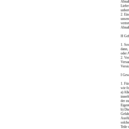
Abnahm
Liefe
unberü
2. Ei
unser
vertr
Abnahm
H Gef
1. So
dann,
oder 
2. Ver
Versa
Versic
I Gew
1. Fü
wie fo
a) All
inner
der z
Eigen
b) Die
Gefah
Ausfüh
solch
Teile