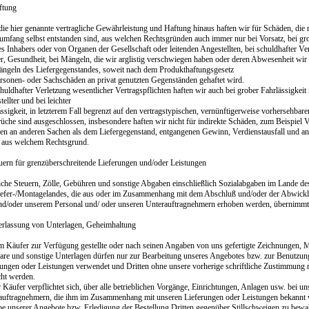
ftung
die hier genannte vertragliche Gewährleistung und Haftung hinaus haften wir für Schäden, die 
rumfang selbst entstanden sind, aus welchen Rechtsgründen auch immer nur bei Vorsatz, bei gro
s Inhabers oder von Organen der Gesellschaft oder leitenden Angestellten, bei schuldhafter V
r, Gesundheit, bei Mängeln, die wir arglistig verschwiegen haben oder deren Abwesenheit wir 
ängeln des Liefergegenstandes, soweit nach dem Produkthaftungsgesetz
ersonen- oder Sachschäden an privat genutzten Gegenständen gehaftet wird.
huldhafter Verletzung wesentlicher Vertragspflichten haften wir auch bei grober Fahrlässigkeit n
ellter und bei leichter
ssigkeit, in letzterem Fall begrenzt auf den vertragstypischen, vernünftigerweise vorhersehbar
üche sind ausgeschlossen, insbesondere haften wir nicht für indirekte Schäden, zum Beispiel
en an anderen Sachen als dem Liefergegenstand, entgangenen Gewinn, Verdienstausfall und a
h aus welchem Rechtsgrund.
uern für grenzüberschreitende Lieferungen und/oder Leistungen
iche Steuern, Zölle, Gebühren und sonstige Abgaben einschließlich Sozialabgaben im Lande de
iefer-/Montagelandes, die aus oder im Zusammenhang mit dem Abschluß und/oder der Abwickl
nd/oder unserem Personal und/ oder unseren Unterauftragnehmern erhoben werden, übernimmt
rlassung von Unterlagen, Geheimhaltung
m Käufer zur Verfügung gestellte oder nach seinen Angaben von uns gefertigte Zeichnungen, M
are und sonstige Unterlagen dürfen nur zur Bearbeitung unseres Angebotes bzw. zur Benutzung
rungen oder Leistungen verwendet und Dritten ohne unsere vorherige schriftliche Zustimmung 
ht werden.
 Käufer verpflichtet sich, über alle betrieblichen Vorgänge, Einrichtungen, Anlagen usw. bei u
auftragnehmern, die ihm im Zusammenhang mit unseren Lieferungen oder Leistungen bekannt 
e unserer Angebote bzw. Erledigung der Bestellung Dritten gegenüber Stillschweigen zu bewa