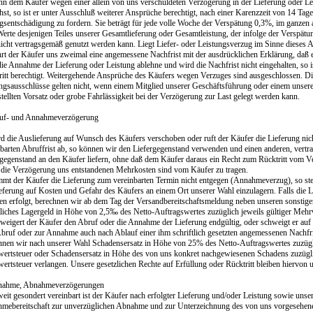
nn dem Käufer wegen einer allein von uns verschuldeten Verzögerung in der Lieferung oder L
st, so ist er unter Ausschluß weiterer Ansprüche berechtigt, nach einer Karenzzeit von 14 Tage
gsentschädigung zu fordern. Sie beträgt für jede volle Woche der Verspätung 0,3%, im ganzen
rte desjenigen Teiles unserer Gesamtlieferung oder Gesamtleistung, der infolge der Verspätung
nicht vertragsgemäß genutzt werden kann. Liegt Liefer- oder Leistungsverzug im Sinne dieses 
rt der Käufer uns zweimal eine angemessene Nachfrist mit der ausdrücklichen Erklärung, daß e
die Annahme der Lieferung oder Leistung ablehne und wird die Nachfrist nicht eingehalten, so 
ritt berechtigt. Weitergehende Ansprüche des Käufers wegen Verzuges sind ausgeschlossen. D
ngsausschlüsse gelten nicht, wenn einem Mitglied unserer Geschäftsführung oder einem unsere
ellten Vorsatz oder grobe Fahrlässigkeit bei der Verzögerung zur Last gelegt werden kann.
uf- und Annahmeverzögerung
rd die Auslieferung auf Wunsch des Käufers verschoben oder ruft der Käufer die Lieferung ni
nbarten Abruffrist ab, so können wir den Liefergegenstand verwenden und einen anderen, vert
rgegenstand an den Käufer liefern, ohne daß dem Käufer daraus ein Recht zum Rücktritt vom Ve
 die Verzögerung uns entstandenen Mehrkosten sind vom Käufer zu tragen.
mmt der Käufer die Lieferung zum vereinbarten Termin nicht entgegen (Annahmeverzug), so ste
ieferung auf Kosten und Gefahr des Käufers an einem Ort unserer Wahl einzulagern. Falls die 
n erfolgt, berechnen wir ab dem Tag der Versandbereitschaftsmeldung neben unseren sonstige
liches Lagergeld in Höhe von 2,5‰ des Netto-Auftragswertes zuzüglich jeweils gültiger Mehrw
rweigert der Käufer den Abruf oder die Annahme der Lieferung endgültig, oder schweigt er auf
bruf oder zur Annahme auch nach Ablauf einer ihm schriftlich gesetzten angemessenen Nachfr
nnen wir nach unserer Wahl Schadensersatz in Höhe von 25% des Netto-Auftragswertes zuzügli
ertsteuer oder Schadensersatz in Höhe des von uns konkret nachgewiesenen Schadens zuzüglic
rtsteuer verlangen. Unsere gesetzlichen Rechte auf Erfüllung oder Rücktritt bleiben hiervon 
ahme, Abnahmeverzögerungen
eit gesondert vereinbart ist der Käufer nach erfolgter Lieferung und/oder Leistung sowie uns
mebereitschaft zur unverzüglichen Abnahme und zur Unterzeichnung des von uns vorgesehen