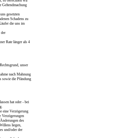
n, so berechnen wir
Die Geltendmachung
 uns gesetzten
andenen Schadens zu
Käufer die uns im
 der
ner Rate länger als 4
 Rechtsgrund, unser
cknahme nach Mahnung
ts sowie die Pfändung
lassen hat oder - bei
g.
de eine Verzögerung
te Verzögerungen
e Änderungen des
Willens liegen,
des und/oder der